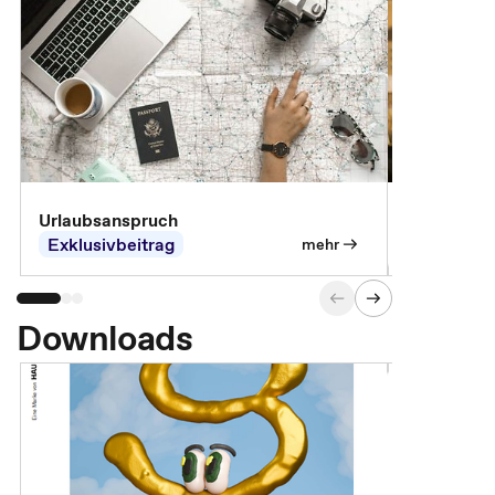
Urlaubsanspruch
Ferienjobb
Exklusivbeitrag
Exklusivb
mehr
Downloads