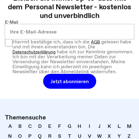
dem
Personal
Newsletter - kostenlos
und unverbindlich
E-Mail
Hiermit bestätige ich, dass ich die
gelesen habe
AGB
und mit ihnen einverstanden bin. Die
habe ich zur Kenntnis genommen.
Datenschutzerklärung
Ich bin mit der Verarbeitung meiner Daten zur
Versendung der Newsletter einverstanden. Meine
Einwilligung kann ich jederzeit im jeweiligen
Newsletter über den Abmeldelink widerrufen.
Jetzt abonnieren
Themensuche
A
B
C
D
E
F
G
H
I
J
K
L
M
N
O
P
Q
R
S
T
U
V
W
X
Y
Z