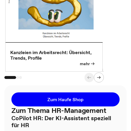
Kanzleien im Arbeitsrecht: Übersicht,
MBA, Maste
Trends, Profile
für die KI-
mehr
Zum Haufe Shop
Zum Thema HR-Management
CoPilot HR: Der KI-Assistent speziell
für HR