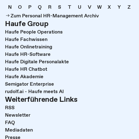
N
O
P
Q
R
S
T
U
V
W
X
Y
Z
Zum Personal HR-Management Archiv
Haufe Group
Haufe People Operations
Haufe Fachwissen
Haufe Onlinetraining
Haufe HR-Software
Haufe Digitale Personalakte
Haufe HR Chatbot
Haufe Akademie
Semigator Enterprise
rudolf.ai - Haufe meets AI
Weiterführende Links
RSS
Newsletter
FAQ
Mediadaten
Presse