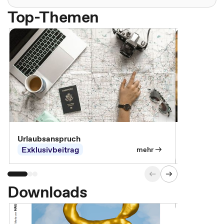
Top-Themen
Urlaubsanspruch
Ferienjobb
Exklusivbeitrag
Exklusivb
mehr
Downloads