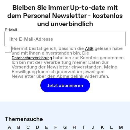
Bleiben Sie immer Up-to-date mit
dem
Personal
Newsletter - kostenlos
und unverbindlich
E-Mail
Hiermit bestätige ich, dass ich die
gelesen habe
AGB
und mit ihnen einverstanden bin. Die
habe ich zur Kenntnis genommen.
Datenschutzerklärung
Ich bin mit der Verarbeitung meiner Daten zur
Versendung der Newsletter einverstanden. Meine
Einwilligung kann ich jederzeit im jeweiligen
Newsletter über den Abmeldelink widerrufen.
Jetzt abonnieren
Themensuche
A
B
C
D
E
F
G
H
I
J
K
L
M