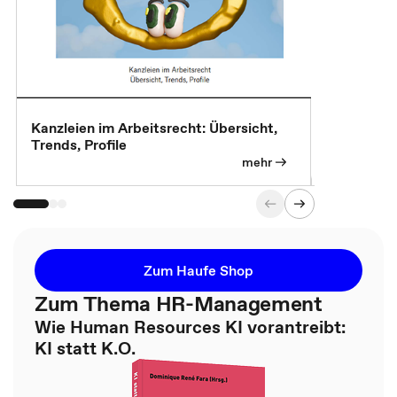
Kanzleien im Arbeitsrecht: Übersicht,
MBA, Maste
Trends, Profile
für die KI-
mehr
Zum Haufe Shop
Zum Thema HR-Management
Wie Human Resources KI vorantreibt:
KI statt K.O.