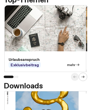
Urlaubsanspruch
Ferienjobb
Exklusivbeitrag
Exklusivb
mehr
Downloads