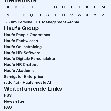
A
B
C
D
E
F
G
H
I
J
K
L
M
N
O
P
Q
R
S
T
U
V
W
X
Y
Z
Zum Personal HR-Management Archiv
Haufe Group
Haufe People Operations
Haufe Fachwissen
Haufe Onlinetraining
Haufe HR-Software
Haufe Digitale Personalakte
Haufe HR Chatbot
Haufe Akademie
Semigator Enterprise
rudolf.ai - Haufe meets AI
Weiterführende Links
RSS
Newsletter
FAQ