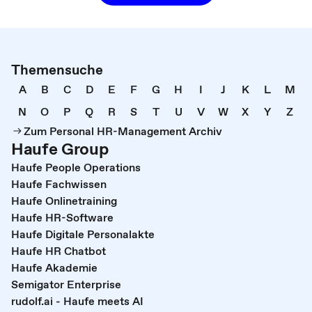
Themensuche
A
B
C
D
E
F
G
H
I
J
K
L
M
N
O
P
Q
R
S
T
U
V
W
X
Y
Z
Zum Personal HR-Management Archiv
Haufe Group
Haufe People Operations
Haufe Fachwissen
Haufe Onlinetraining
Haufe HR-Software
Haufe Digitale Personalakte
Haufe HR Chatbot
Haufe Akademie
Semigator Enterprise
rudolf.ai - Haufe meets AI