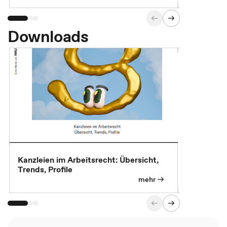
Downloads
Kanzleien im Arbeitsrecht: Übersicht,
MBA, Maste
Trends, Profile
für die KI-
mehr