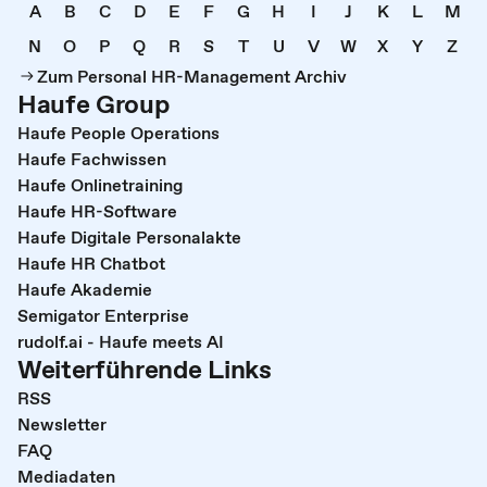
A
B
C
D
E
F
G
H
I
J
K
L
M
N
O
P
Q
R
S
T
U
V
W
X
Y
Z
Zum Personal HR-Management Archiv
Haufe Group
Haufe People Operations
Haufe Fachwissen
Haufe Onlinetraining
Haufe HR-Software
Haufe Digitale Personalakte
Haufe HR Chatbot
Haufe Akademie
Semigator Enterprise
rudolf.ai - Haufe meets AI
Weiterführende Links
RSS
Newsletter
FAQ
Mediadaten