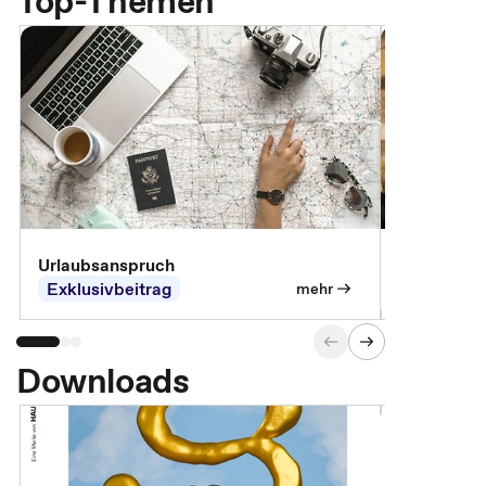
Top-Themen
Urlaubsanspruch
Ferienjobb
Exklusivbeitrag
Exklusivb
mehr
Downloads