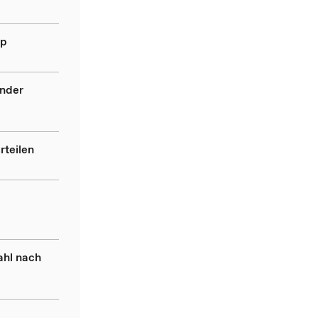
ip
ender
rteilen
ahl nach