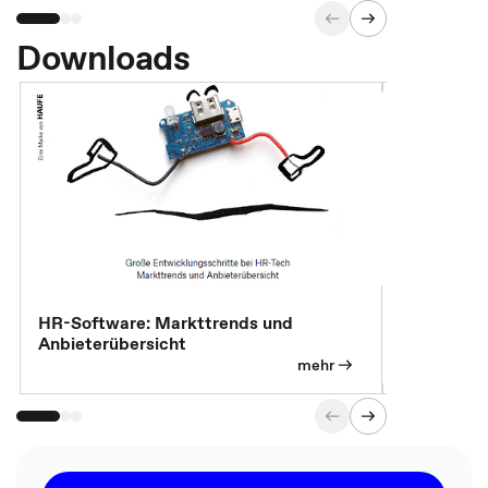
Downloads
HR-Software: Markttrends und
Sicherheit
Anbieterübersicht
die betrie
so wichtig 
mehr