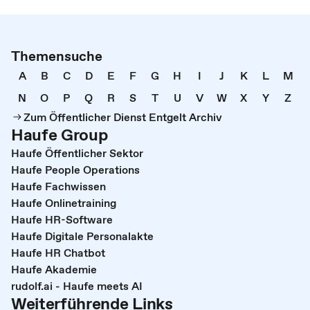
Themensuche
A
B
C
D
E
F
G
H
I
J
K
L
M
N
O
P
Q
R
S
T
U
V
W
X
Y
Z
Zum Öffentlicher Dienst Entgelt Archiv
Haufe Group
Haufe Öffentlicher Sektor
Haufe People Operations
Haufe Fachwissen
Haufe Onlinetraining
Haufe HR-Software
Haufe Digitale Personalakte
Haufe HR Chatbot
Haufe Akademie
rudolf.ai - Haufe meets AI
Weiterführende Links