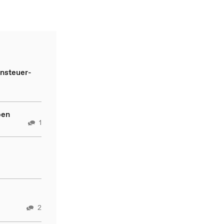
nsteuer-
ben
1
2