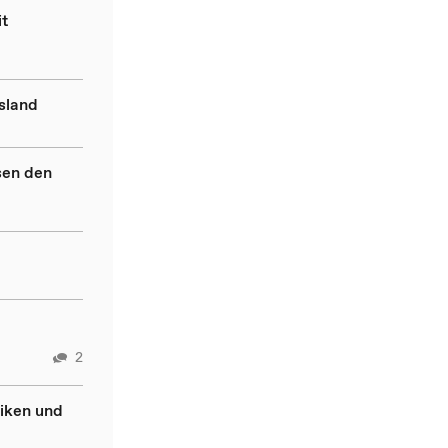
t
sland
sen den
2
iken und