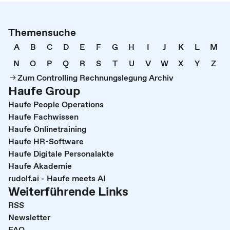
Themensuche
A
B
C
D
E
F
G
H
I
J
K
L
M
N
O
P
Q
R
S
T
U
V
W
X
Y
Z
Zum Controlling Rechnungslegung Archiv
Haufe Group
Haufe People Operations
Haufe Fachwissen
Haufe Onlinetraining
Haufe HR-Software
Haufe Digitale Personalakte
Haufe Akademie
rudolf.ai - Haufe meets AI
Weiterführende Links
RSS
Newsletter
FAQ