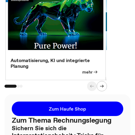
Automatisierung, KI und integrierte
CM live: A
Planung
Magazin
mehr
Zum Haufe Shop
Zum Thema Rechnungslegung
Sichern Sie sich die