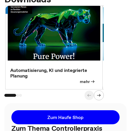
Automatisierung, KI und integrierte
CM live: A
Planung
Magazin
mehr
Zum Haufe Shop
Zum Thema Controllerpraxis