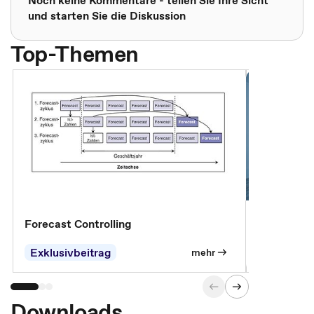
Noch keine Kommentare - teilen Sie Ihre Sicht
und starten Sie die Diskussion
Top-Themen
Forecast Controlling
Controllin
Exklusivbeitrag
Exklusivb
mehr
Downloads