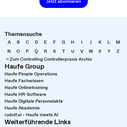
Jetzt abonnieren
Themensuche
A
B
C
D
E
F
G
H
I
J
K
L
M
N
O
P
Q
R
S
T
U
V
W
X
Y
Z
Zum Controlling Controllerpraxis Archiv
Haufe Group
Haufe People Operations
Haufe Fachwissen
Haufe Onlinetraining
Haufe HR-Software
Haufe Digitale Personalakte
Haufe Akademie
rudolf.ai - Haufe meets AI
Weiterführende Links