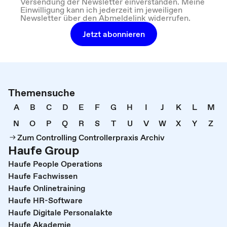
Versendung der Newsletter einverstanden. Meine
Einwilligung kann ich jederzeit im jeweiligen
Newsletter über den Abmeldelink widerrufen.
Jetzt abonnieren
Themensuche
A
B
C
D
E
F
G
H
I
J
K
L
M
N
O
P
Q
R
S
T
U
V
W
X
Y
Z
Zum Controlling Controllerpraxis Archiv
Haufe Group
Haufe People Operations
Haufe Fachwissen
Haufe Onlinetraining
Haufe HR-Software
Haufe Digitale Personalakte
Haufe Akademie