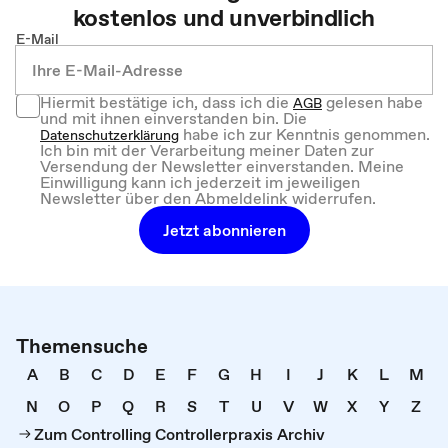
kostenlos und unverbindlich
E-Mail
Hiermit bestätige ich, dass ich die
gelesen habe
AGB
und mit ihnen einverstanden bin. Die
habe ich zur Kenntnis genommen.
Datenschutzerklärung
Ich bin mit der Verarbeitung meiner Daten zur
Versendung der Newsletter einverstanden. Meine
Einwilligung kann ich jederzeit im jeweiligen
Newsletter über den Abmeldelink widerrufen.
Jetzt abonnieren
Themensuche
A
B
C
D
E
F
G
H
I
J
K
L
M
N
O
P
Q
R
S
T
U
V
W
X
Y
Z
Zum Controlling Controllerpraxis Archiv