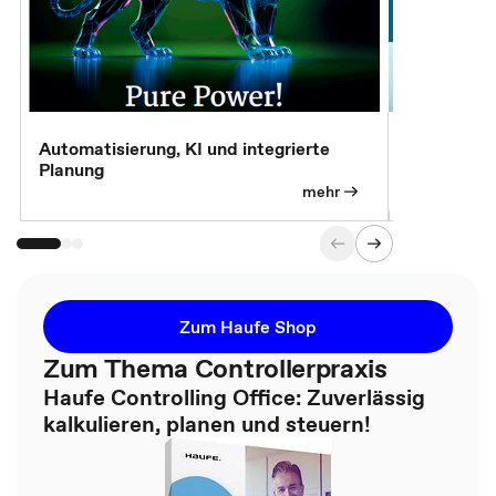
Automatisierung, KI und integrierte
CM live: A
Planung
Magazin
mehr
Zum Haufe Shop
Zum Thema Controllerpraxis
Haufe Controlling Office: Zuverlässig
kalkulieren, planen und steuern!