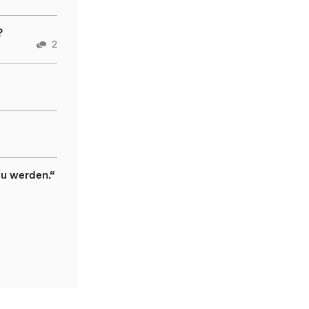
?
2
au werden.“