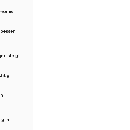
konomie
 besser
en steigt
chtig
en
g in