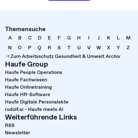
Themensuche
A
B
C
D
E
F
G
H
I
J
K
L
M
N
O
P
Q
R
S
T
U
V
W
X
Y
Z
Zum Arbeitsschutz Gesundheit & Umwelt Archiv
Haufe Group
Haufe People Operations
Haufe Fachwissen
Haufe Onlinetraining
Haufe HR-Software
Haufe Digitale Personalakte
rudolf.ai - Haufe meets AI
Weiterführende Links
RSS
Newsletter