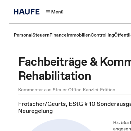
Menü
Personal
Steuern
Finance
Immobilien
Controlling
Öffentl
Fachbeiträge & Komm
Rehabilitation
Kommentar aus Steuer Office Kanzlei-Edition
Frotscher/Geurts, EStG § 10 Sonderausgab
Neuregelung
Rz. 55a
angeseh