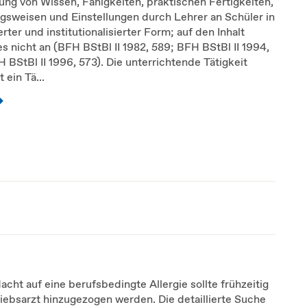
ung von Wissen, Fähigkeiten, praktischen Fertigkeiten,
gsweisen und Einstellungen durch Lehrer an Schüler in
erter und institutionalisierter Form; auf den Inhalt
 nicht an (BFH BStBl II 1982, 589; BFH BStBl II 1994,
 BStBl II 1996, 573). Die unterrichtende Tätigkeit
 ein Tä...
acht auf eine berufsbedingte Allergie sollte frühzeitig
iebsarzt hinzugezogen werden. Die detaillierte Suche