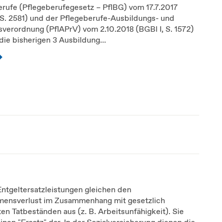
erufe (Pflegeberufegesetz – PflBG) vom 17.7.2017
 S. 2581) und der Pflegeberufe-Ausbildungs- und
verordnung (PflAPrV) vom 2.10.2018 (BGBl I, S. 1572)
ie bisherigen 3 Ausbildung...
Entgeltersatzleistungen gleichen den
ensverlust im Zusammenhang mit gesetzlich
ten Tatbeständen aus (z. B. Arbeitsunfähigkeit). Sie
einen "Ersatz" dar. In der Sozialversicherung dienen die