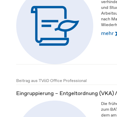
verhinde
und Stud
Arbeitsu
nach Ma
Wiederho
mehr
Beitrag aus TVöD Office Professional
Eingruppierung – Entgeltordnung (VKA) / 
Die frü
zum BAT
dem am 1