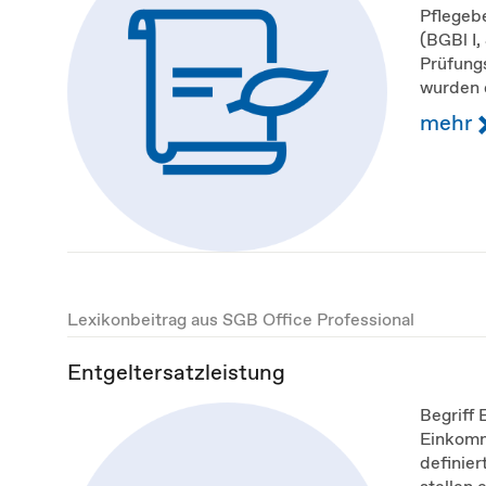
Pflegeb
(BGBl I,
Prüfungs
wurden d
mehr
Lexikonbeitrag aus SGB Office Professional
Entgeltersatzleistung
Begriff 
Einkomm
definier
stellen 