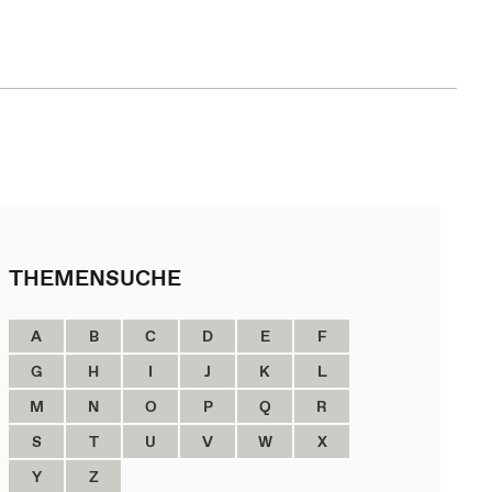
THEMENSUCHE
A
B
C
D
E
F
G
H
I
J
K
L
M
N
O
P
Q
R
S
T
U
V
W
X
Y
Z