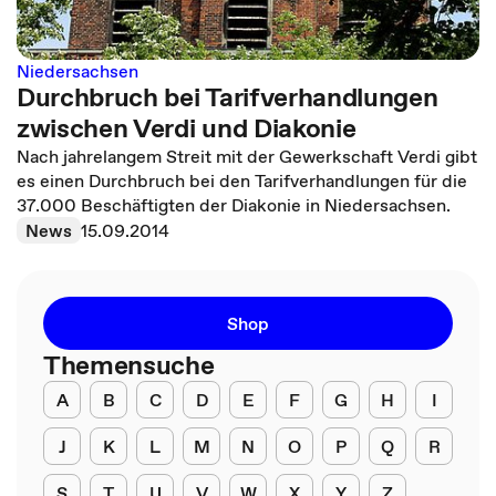
Niedersachsen
Durchbruch bei Tarifverhandlungen
zwischen Verdi und Diakonie
Nach jahrelangem Streit mit der Gewerkschaft Verdi gibt
es einen Durchbruch bei den Tarifverhandlungen für die
37.000 Beschäftigten der Diakonie in Niedersachsen.
News
15.09.2014
Shop
Themensuche
A
B
C
D
E
F
G
H
I
J
K
L
M
N
O
P
Q
R
S
T
U
V
W
X
Y
Z