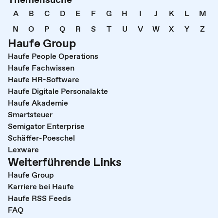
A
B
C
D
E
F
G
H
I
J
K
L
M
N
O
P
Q
R
S
T
U
V
W
X
Y
Z
Haufe Group
Haufe People Operations
Haufe Fachwissen
Haufe HR-Software
Haufe Digitale Personalakte
Haufe Akademie
Smartsteuer
Semigator Enterprise
Schäffer-Poeschel
Lexware
Weiterführende Links
Haufe Group
Karriere bei Haufe
Haufe RSS Feeds
FAQ