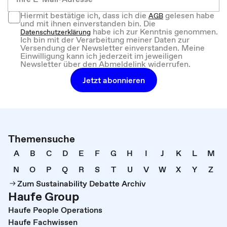
Hiermit bestätige ich, dass ich die
gelesen habe
AGB
und mit ihnen einverstanden bin. Die
habe ich zur Kenntnis genommen.
Datenschutzerklärung
Ich bin mit der Verarbeitung meiner Daten zur
Versendung der Newsletter einverstanden. Meine
Einwilligung kann ich jederzeit im jeweiligen
Newsletter über den Abmeldelink widerrufen.
Jetzt abonnieren
Themensuche
A
B
C
D
E
F
G
H
I
J
K
L
M
N
O
P
Q
R
S
T
U
V
W
X
Y
Z
Zum Sustainability Debatte Archiv
Haufe Group
Haufe People Operations
Haufe Fachwissen