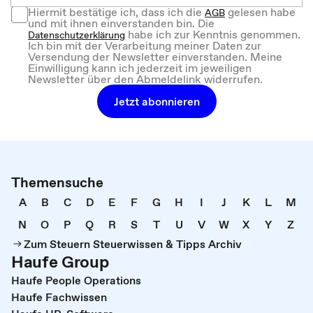
Hiermit bestätige ich, dass ich die
gelesen habe
AGB
und mit ihnen einverstanden bin. Die
habe ich zur Kenntnis genommen.
Datenschutzerklärung
Ich bin mit der Verarbeitung meiner Daten zur
Versendung der Newsletter einverstanden. Meine
Einwilligung kann ich jederzeit im jeweiligen
Newsletter über den Abmeldelink widerrufen.
Jetzt abonnieren
Themensuche
A
B
C
D
E
F
G
H
I
J
K
L
M
N
O
P
Q
R
S
T
U
V
W
X
Y
Z
Zum Steuern Steuerwissen & Tipps Archiv
Haufe Group
Haufe People Operations
Haufe Fachwissen