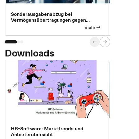
Sonderausgabenabzug bei
Gesonderte
Vermögensübertragungen gegen
Feststellu
Versorgungsleistungen
Exklusivb
mehr
Downloads
7 Effizien
HR-Software: Markttrends und
Anbieterübersicht