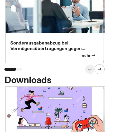
Sonderausgabenabzug bei
Gesonderte
Vermögensübertragungen gegen
Feststellu
Versorgungsleistungen
Exklusivb
mehr
Downloads