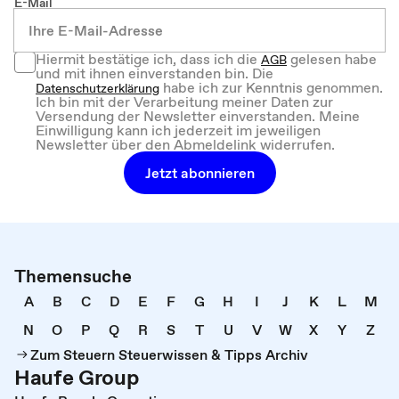
E-Mail
Hiermit bestätige ich, dass ich die
gelesen habe
AGB
und mit ihnen einverstanden bin. Die
habe ich zur Kenntnis genommen.
Datenschutzerklärung
Ich bin mit der Verarbeitung meiner Daten zur
Versendung der Newsletter einverstanden. Meine
Einwilligung kann ich jederzeit im jeweiligen
Newsletter über den Abmeldelink widerrufen.
Jetzt abonnieren
Themensuche
A
B
C
D
E
F
G
H
I
J
K
L
M
N
O
P
Q
R
S
T
U
V
W
X
Y
Z
Zum Steuern Steuerwissen & Tipps Archiv
Haufe Group