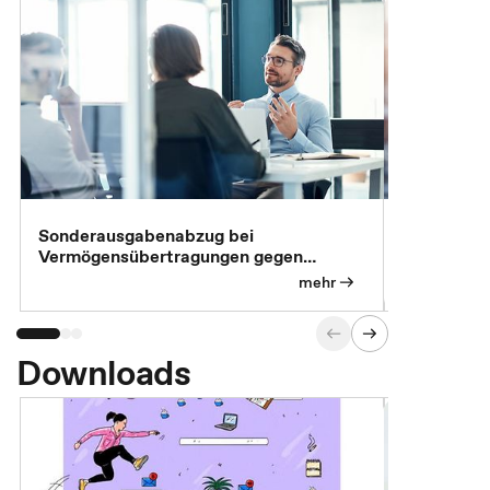
Sonderausgabenabzug bei
Gesonderte
Vermögensübertragungen gegen
Feststellu
Versorgungsleistungen
Exklusivb
mehr
Downloads