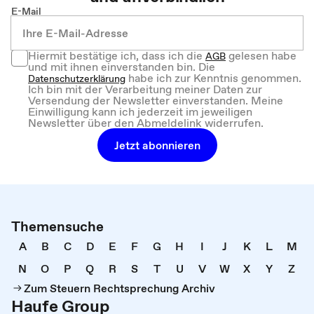
E-Mail
Hiermit bestätige ich, dass ich die
gelesen habe
AGB
und mit ihnen einverstanden bin. Die
habe ich zur Kenntnis genommen.
Datenschutzerklärung
Ich bin mit der Verarbeitung meiner Daten zur
Versendung der Newsletter einverstanden. Meine
Einwilligung kann ich jederzeit im jeweiligen
Newsletter über den Abmeldelink widerrufen.
Jetzt abonnieren
Themensuche
A
B
C
D
E
F
G
H
I
J
K
L
M
N
O
P
Q
R
S
T
U
V
W
X
Y
Z
Zum Steuern Rechtsprechung Archiv
Haufe Group