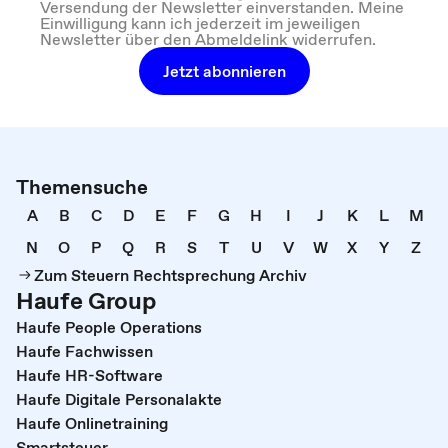
Versendung der Newsletter einverstanden. Meine
Einwilligung kann ich jederzeit im jeweiligen
Newsletter über den Abmeldelink widerrufen.
Jetzt abonnieren
Themensuche
A
B
C
D
E
F
G
H
I
J
K
L
M
N
O
P
Q
R
S
T
U
V
W
X
Y
Z
Zum Steuern Rechtsprechung Archiv
Haufe Group
Haufe People Operations
Haufe Fachwissen
Haufe HR-Software
Haufe Digitale Personalakte
Haufe Onlinetraining
Smartsteuer