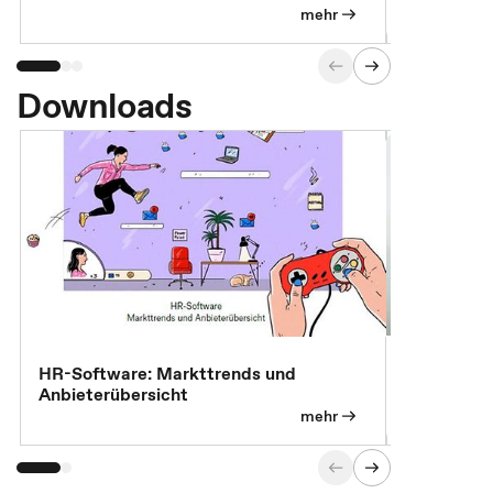
Versorgungsleistungen
Exklusivb
mehr
Downloads
7 Effizien
HR-Software: Markttrends und
Anbieterübersicht
mehr