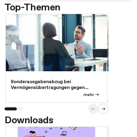
Top-Themen
Sonderausgabenabzug bei
Gesonderte
Vermögensübertragungen gegen
Feststellu
Versorgungsleistungen
Exklusivb
mehr
Downloads