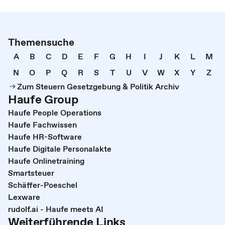
Themensuche
A
B
C
D
E
F
G
H
I
J
K
L
M
N
O
P
Q
R
S
T
U
V
W
X
Y
Z
Zum Steuern Gesetzgebung & Politik Archiv
Haufe Group
Haufe People Operations
Haufe Fachwissen
Haufe HR-Software
Haufe Digitale Personalakte
Haufe Onlinetraining
Smartsteuer
Schäffer-Poeschel
Lexware
rudolf.ai - Haufe meets AI
Weiterführende Links