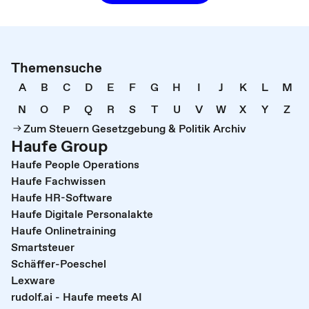
Themensuche
A
B
C
D
E
F
G
H
I
J
K
L
M
N
O
P
Q
R
S
T
U
V
W
X
Y
Z
Zum Steuern Gesetzgebung & Politik Archiv
Haufe Group
Haufe People Operations
Haufe Fachwissen
Haufe HR-Software
Haufe Digitale Personalakte
Haufe Onlinetraining
Smartsteuer
Schäffer-Poeschel
Lexware
rudolf.ai - Haufe meets AI