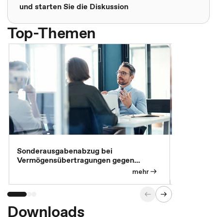
und starten Sie die Diskussion
Top-Themen
Sonderausgabenabzug bei
Gesonderte
Vermögensübertragungen gegen
Feststellu
Versorgungsleistungen
Exklusivb
mehr
Downloads