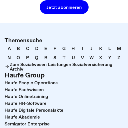
Jetzt abonnieren
Themensuche
A
B
C
D
E
F
G
H
I
J
K
L
M
N
O
P
Q
R
S
T
U
V
W
X
Y
Z
Zum Sozialwesen Leistungen Sozialversicherung
Archiv
Haufe Group
Haufe People Operations
Haufe Fachwissen
Haufe Onlinetraining
Haufe HR-Software
Haufe Digitale Personalakte
Haufe Akademie
Semigator Enterprise