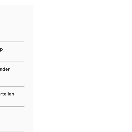
ip
ender
rteilen