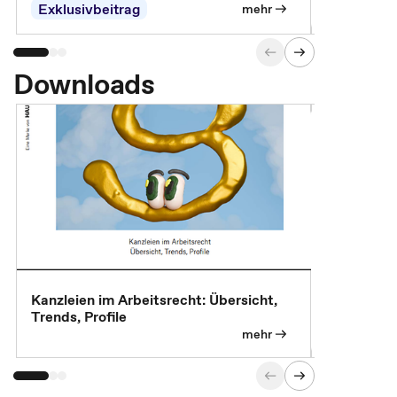
Exklusivbeitrag
Exklusivb
mehr
Downloads
Kanzleien im Arbeitsrecht: Übersicht,
MBA, Maste
Trends, Profile
für die KI-
mehr