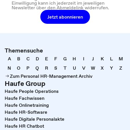
Einwilligung kann ich jederzeit im jeweiligen
Newsletter über den Abmeldelink widerrufen.
Jetzt abonnieren
Themensuche
A
B
C
D
E
F
G
H
I
J
K
L
M
N
O
P
Q
R
S
T
U
V
W
X
Y
Z
Zum Personal HR-Management Archiv
Haufe Group
Haufe People Operations
Haufe Fachwissen
Haufe Onlinetraining
Haufe HR-Software
Haufe Digitale Personalakte
Haufe HR Chatbot