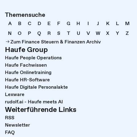
Themensuche
A
B
C
D
E
F
G
H
I
J
K
L
M
N
O
P
Q
R
S
T
U
V
W
X
Y
Z
Zum Finance Steuern & Finanzen Archiv
Haufe Group
Haufe People Operations
Haufe Fachwissen
Haufe Onlinetraining
Haufe HR-Software
Haufe Digitale Personalakte
Lexware
rudolf.ai - Haufe meets AI
Weiterführende Links
RSS
Newsletter
FAQ