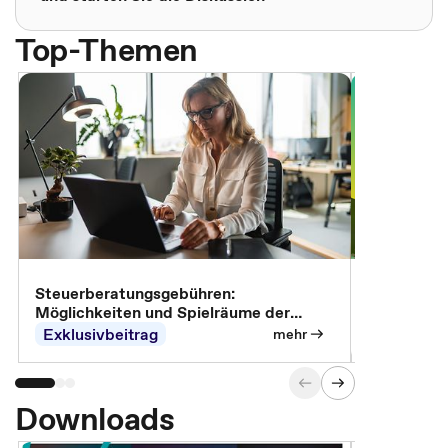
Top-Themen
Steuerberatungsgebühren:
Omnibus-Pa
Möglichkeiten und Spielräume der
Abrechnung
Exklusivbeitrag
Exklusivb
mehr
Downloads