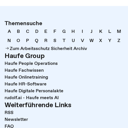
Themensuche
A
B
C
D
E
F
G
H
I
J
K
L
M
N
O
P
Q
R
S
T
U
V
W
X
Y
Z
Zum Arbeitsschutz Sicherheit Archiv
Haufe Group
Haufe People Operations
Haufe Fachwissen
Haufe Onlinetraining
Haufe HR-Software
Haufe Digitale Personalakte
rudolf.ai - Haufe meets AI
Weiterführende Links
RSS
Newsletter
FAQ