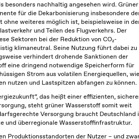
ls besonders nachhaltig angesehen wird. Grüner
nente für die Dekarbonisierung insbesondere de
t ohne weiteres möglich ist, beispielsweise in de
stverkehr und Teilen des Flugverkehrs. Der
iese Sektoren bei der Reduktion von CO₂-
istig klimaneutral. Seine Nutzung führt dabei zu
gsweise verhindert drohende Sanktionen der
toff eine dringend notwendige Speicherform für
üssigen Strom aus volatilen Energiequellen, wi
ten nutzen und Lastspitzen abfangen zu können.
iezukunft“, das heißt einer effizienten, sichere
sorgung, steht grüner Wasserstoff somit weit
edarfsgerechte Versorgung braucht Deutschland 
 und überregionale Wasserstoffinfrastruktur.
den Produktionsstandorten der Nutzer – und zwa