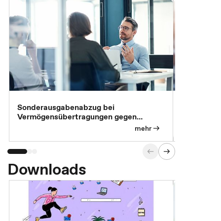
Sonderausgabenabzug bei
Gesonderte
Vermögensübertragungen gegen
Feststellu
Versorgungsleistungen
Exklusivb
mehr
Downloads