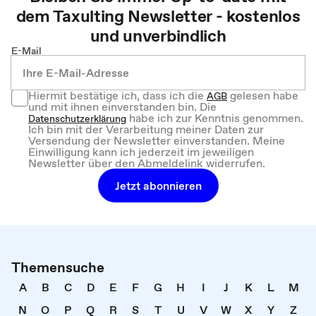
dem
Taxulting
Newsletter - kostenlos
und unverbindlich
E-Mail
Hiermit bestätige ich, dass ich die
gelesen habe
AGB
und mit ihnen einverstanden bin. Die
habe ich zur Kenntnis genommen.
Datenschutzerklärung
Ich bin mit der Verarbeitung meiner Daten zur
Versendung der Newsletter einverstanden. Meine
Einwilligung kann ich jederzeit im jeweiligen
Newsletter über den Abmeldelink widerrufen.
Jetzt abonnieren
Themensuche
A
B
C
D
E
F
G
H
I
J
K
L
M
N
O
P
Q
R
S
T
U
V
W
X
Y
Z