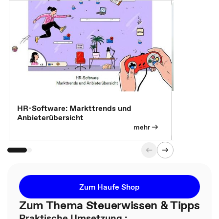
7 Effizien
HR-Software: Markttrends und
Anbieterübersicht
mehr
Zum Haufe Shop
Zum Thema Steuerwissen & Tipps
Praktische Umsetzung :