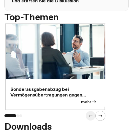
und starten Sie die Diskussion
Top-Themen
Sonderausgabenabzug bei
Gesonderte
Vermögensübertragungen gegen
Feststellu
Versorgungsleistungen
Exklusivb
mehr
Downloads