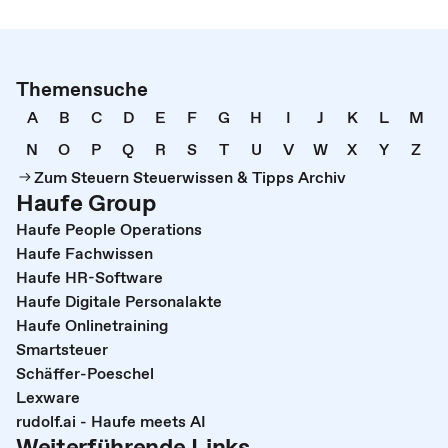
Themensuche
A
B
C
D
E
F
G
H
I
J
K
L
M
N
O
P
Q
R
S
T
U
V
W
X
Y
Z
Zum Steuern Steuerwissen & Tipps Archiv
Haufe Group
Haufe People Operations
Haufe Fachwissen
Haufe HR-Software
Haufe Digitale Personalakte
Haufe Onlinetraining
Smartsteuer
Schäffer-Poeschel
Lexware
rudolf.ai - Haufe meets AI
Weiterführende Links