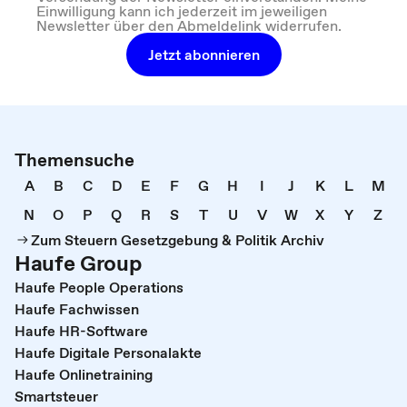
Einwilligung kann ich jederzeit im jeweiligen
Newsletter über den Abmeldelink widerrufen.
Jetzt abonnieren
Themensuche
A
B
C
D
E
F
G
H
I
J
K
L
M
N
O
P
Q
R
S
T
U
V
W
X
Y
Z
Zum Steuern Gesetzgebung & Politik Archiv
Haufe Group
Haufe People Operations
Haufe Fachwissen
Haufe HR-Software
Haufe Digitale Personalakte
Haufe Onlinetraining
Smartsteuer