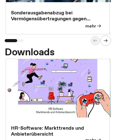
Sonderausgabenabzug bei
Gesonderte
Vermögensübertragungen gegen
Feststellu
Versorgungsleistungen
Exklusivb
mehr
Downloads
7 Effizien
HR-Software: Markttrends und
Anbieterübersicht