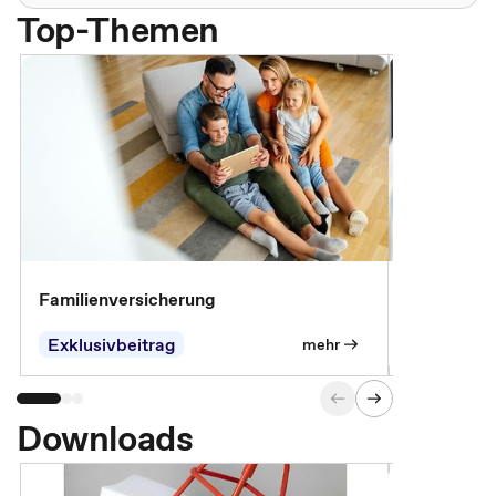
Top-Themen
Familienversicherung
Arbeitsunf
Entgeltfor
Exklusivbeitrag
Exklusivb
mehr
Downloads