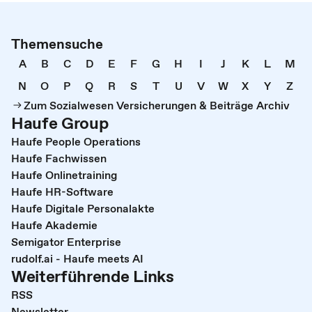
Themensuche
A
B
C
D
E
F
G
H
I
J
K
L
M
N
O
P
Q
R
S
T
U
V
W
X
Y
Z
Zum Sozialwesen Versicherungen & Beiträge Archiv
Haufe Group
Haufe People Operations
Haufe Fachwissen
Haufe Onlinetraining
Haufe HR-Software
Haufe Digitale Personalakte
Haufe Akademie
Semigator Enterprise
rudolf.ai - Haufe meets AI
Weiterführende Links
RSS
Newsletter