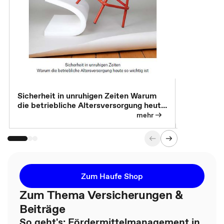
Sicherheit in unruhigen Zeiten Warum
Betrieblic
die betriebliche Altersversorgung heute
Individuali
so wichtig ist
mehr
Zum Haufe Shop
Zum Thema Versicherungen &
Beiträge
So geht's: Fördermittelmanagement in