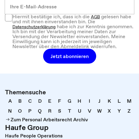
Hiermit bestätige ich, dass ich die
gelesen habe
AGB
und mit ihnen einverstanden bin. Die
habe ich zur Kenntnis genommen.
Datenschutzerklärung
Ich bin mit der Verarbeitung meiner Daten zur
Versendung der Newsletter einverstanden. Meine
Einwilligung kann ich jederzeit im jeweiligen
Newsletter über den Abmeldelink widerrufen.
Jetzt abonnieren
Themensuche
A
B
C
D
E
F
G
H
I
J
K
L
M
N
O
P
Q
R
S
T
U
V
W
X
Y
Z
Zum Personal Arbeitsrecht Archiv
Haufe Group
Haufe People Operations