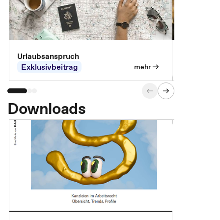
Urlaubsanspruch
Ferienjobb
Exklusivbeitrag
Exklusivb
mehr
Downloads