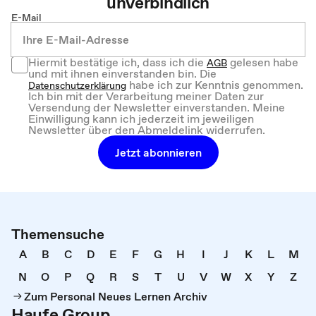
unverbindlich
E-Mail
Hiermit bestätige ich, dass ich die
gelesen habe
AGB
und mit ihnen einverstanden bin. Die
habe ich zur Kenntnis genommen.
Datenschutzerklärung
Ich bin mit der Verarbeitung meiner Daten zur
Versendung der Newsletter einverstanden. Meine
Einwilligung kann ich jederzeit im jeweiligen
Newsletter über den Abmeldelink widerrufen.
Jetzt abonnieren
Themensuche
A
B
C
D
E
F
G
H
I
J
K
L
M
N
O
P
Q
R
S
T
U
V
W
X
Y
Z
Zum Personal Neues Lernen Archiv
Haufe Group