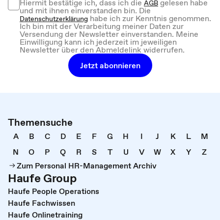
Hiermit bestätige ich, dass ich die
gelesen habe
AGB
und mit ihnen einverstanden bin. Die
habe ich zur Kenntnis genommen.
Datenschutzerklärung
Ich bin mit der Verarbeitung meiner Daten zur
Versendung der Newsletter einverstanden. Meine
Einwilligung kann ich jederzeit im jeweiligen
Newsletter über den Abmeldelink widerrufen.
Jetzt abonnieren
Themensuche
A
B
C
D
E
F
G
H
I
J
K
L
M
N
O
P
Q
R
S
T
U
V
W
X
Y
Z
Zum Personal HR-Management Archiv
Haufe Group
Haufe People Operations
Haufe Fachwissen
Haufe Onlinetraining