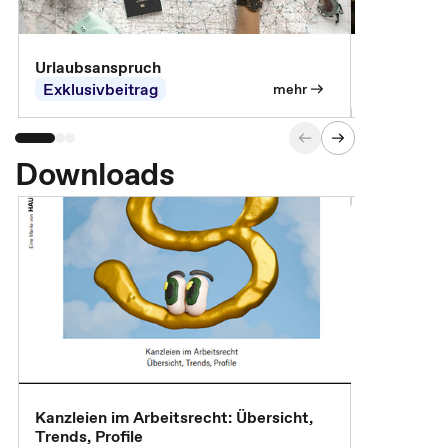
Urlaubsanspruch
Ferienjobb
Exklusivbeitrag
Exklusivb
mehr
Downloads
Kanzleien im Arbeitsrecht: Übersicht,
MBA, Maste
Trends, Profile
für die KI-