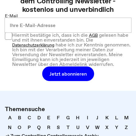
dem
Controlling
Newsletter -
kostenlos und unverbindlich
E-Mail
Hiermit bestätige ich, dass ich die
gelesen habe
AGB
und mit ihnen einverstanden bin. Die
habe ich zur Kenntnis genommen.
Datenschutzerklärung
Ich bin mit der Verarbeitung meiner Daten zur
Versendung der Newsletter einverstanden. Meine
Einwilligung kann ich jederzeit im jeweiligen
Newsletter über den Abmeldelink widerrufen.
Jetzt abonnieren
Themensuche
A
B
C
D
E
F
G
H
I
J
K
L
M
N
O
P
Q
R
S
T
U
V
W
X
Y
Z
Zum Controlling Controllerpraxis Archiv