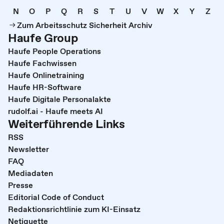
N
O
P
Q
R
S
T
U
V
W
X
Y
Z
Zum Arbeitsschutz Sicherheit Archiv
Haufe Group
Haufe People Operations
Haufe Fachwissen
Haufe Onlinetraining
Haufe HR-Software
Haufe Digitale Personalakte
rudolf.ai - Haufe meets AI
Weiterführende Links
RSS
Newsletter
FAQ
Mediadaten
Presse
Editorial Code of Conduct
Redaktionsrichtlinie zum KI-Einsatz
Netiquette