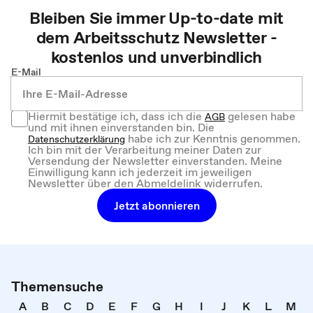
Bleiben Sie immer Up-to-date mit
dem
Arbeitsschutz
Newsletter -
kostenlos und unverbindlich
E-Mail
Hiermit bestätige ich, dass ich die
gelesen habe
AGB
und mit ihnen einverstanden bin. Die
habe ich zur Kenntnis genommen.
Datenschutzerklärung
Ich bin mit der Verarbeitung meiner Daten zur
Versendung der Newsletter einverstanden. Meine
Einwilligung kann ich jederzeit im jeweiligen
Newsletter über den Abmeldelink widerrufen.
Jetzt abonnieren
Themensuche
A
B
C
D
E
F
G
H
I
J
K
L
M