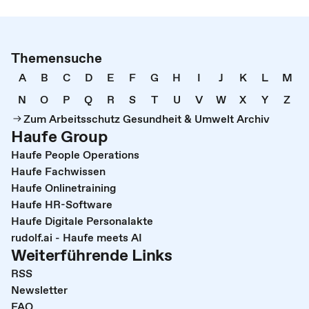
Themensuche
A
B
C
D
E
F
G
H
I
J
K
L
M
N
O
P
Q
R
S
T
U
V
W
X
Y
Z
Zum Arbeitsschutz Gesundheit & Umwelt Archiv
Haufe Group
Haufe People Operations
Haufe Fachwissen
Haufe Onlinetraining
Haufe HR-Software
Haufe Digitale Personalakte
rudolf.ai - Haufe meets AI
Weiterführende Links
RSS
Newsletter
FAQ