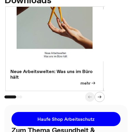
Neue Arbeitswelten: Was uns im Büro
Neue Arbei
hält
Modelle, 
mehr
Haufe Shop Arbeitsschutz
Zum Thema Gesundheit &