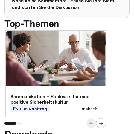
Noch keine Kommentare - teilen Sie Ihre Sicht
und starten Sie die Diskussion
Top-Themen
Arbeitssch
Kommunikation – Schlüssel für eine
positive Sicherheitskultur
Exklusivbeitrag
Exklusivb
mehr
Downloads