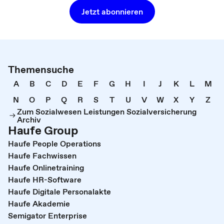
Jetzt abonnieren
Themensuche
A
B
C
D
E
F
G
H
I
J
K
L
M
N
O
P
Q
R
S
T
U
V
W
X
Y
Z
Zum Sozialwesen Leistungen Sozialversicherung
Archiv
Haufe Group
Haufe People Operations
Haufe Fachwissen
Haufe Onlinetraining
Haufe HR-Software
Haufe Digitale Personalakte
Haufe Akademie
Semigator Enterprise