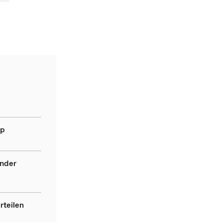
ip
ender
rteilen