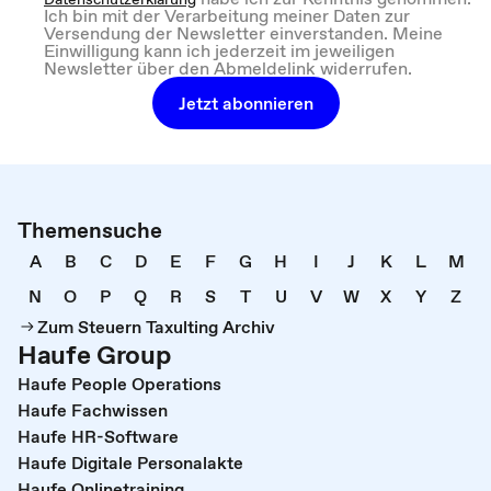
Ich bin mit der Verarbeitung meiner Daten zur
Versendung der Newsletter einverstanden. Meine
Einwilligung kann ich jederzeit im jeweiligen
Newsletter über den Abmeldelink widerrufen.
Jetzt abonnieren
Themensuche
A
B
C
D
E
F
G
H
I
J
K
L
M
N
O
P
Q
R
S
T
U
V
W
X
Y
Z
Zum Steuern Taxulting Archiv
Haufe Group
Haufe People Operations
Haufe Fachwissen
Haufe HR-Software
Haufe Digitale Personalakte
Haufe Onlinetraining