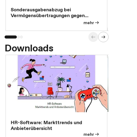
Sonderausgabenabzug bei
Gesonderte
Vermögensübertragungen gegen
Feststellu
Versorgungsleistungen
Exklusivb
mehr
Downloads
7 Effizien
HR-Software: Markttrends und
Anbieterübersicht
mehr