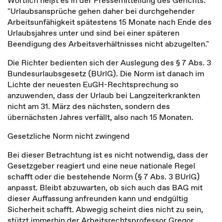
Wörtlich heißt es in der Pressemitteilung des Gerichts:
"Urlaubsansprüche gehen daher bei durchgehender
Arbeitsunfähigkeit spätestens 15 Monate nach Ende des
Urlaubsjahres unter und sind bei einer späteren
Beendigung des Arbeitsverhältnisses nicht abzugelten."
Die Richter bedienten sich der Auslegung des § 7 Abs. 3
Bundesurlaubsgesetz (BUrlG). Die Norm ist danach im
Lichte der neuesten EuGH-Rechtsprechung so
anzuwenden, dass der Urlaub bei Langzeiterkrankten
nicht am 31. März des nächsten, sondern des
übernächsten Jahres verfällt, also nach 15 Monaten.
Gesetzliche Norm nicht zwingend
Bei dieser Betrachtung ist es nicht notwendig, dass der
Gesetzgeber reagiert und eine neue nationale Regel
schafft oder die bestehende Norm (§ 7 Abs. 3 BUrlG)
anpasst. Bleibt abzuwarten, ob sich auch das BAG mit
dieser Auffassung anfreunden kann und endgültig
Sicherheit schafft. Abwegig scheint dies nicht zu sein,
stützt immerhin der Arbeitsrechtsprofessor Gregor