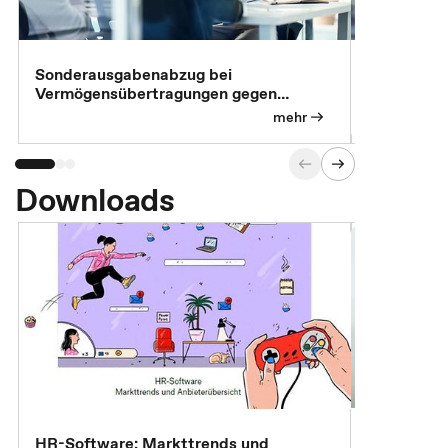
Sonderausgabenabzug bei
Gesonderte
Vermögensübertragungen gegen
Feststellu
Versorgungsleistungen
Exklusivb
mehr
Downloads
7 Effizien
HR-Software: Markttrends und