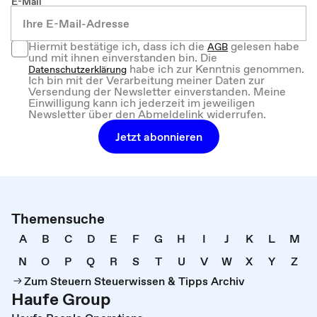
E-Mail
Hiermit bestätige ich, dass ich die
gelesen habe
AGB
und mit ihnen einverstanden bin. Die
habe ich zur Kenntnis genommen.
Datenschutzerklärung
Ich bin mit der Verarbeitung meiner Daten zur
Versendung der Newsletter einverstanden. Meine
Einwilligung kann ich jederzeit im jeweiligen
Newsletter über den Abmeldelink widerrufen.
Jetzt abonnieren
Themensuche
A
B
C
D
E
F
G
H
I
J
K
L
M
N
O
P
Q
R
S
T
U
V
W
X
Y
Z
Zum Steuern Steuerwissen & Tipps Archiv
Haufe Group