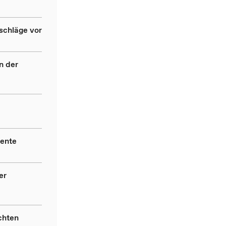
schläge vor
n der
rente
er
chten