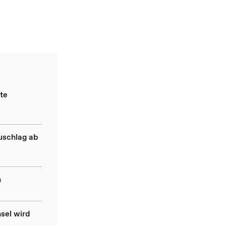
te
uschlag ab
n
sel wird