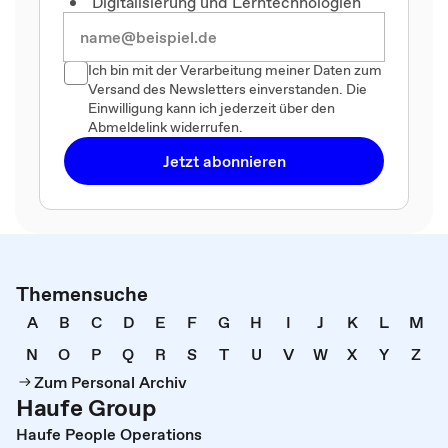
Digitalisierung und Lerntechnologien
Ich bin mit der Verarbeitung meiner Daten zum
Versand des Newsletters einverstanden. Die
Einwilligung kann ich jederzeit über den
Abmeldelink widerrufen.
Jetzt abonnieren
Themensuche
A
B
C
D
E
F
G
H
I
J
K
L
M
N
O
P
Q
R
S
T
U
V
W
X
Y
Z
Zum Personal Archiv
Haufe Group
Haufe People Operations