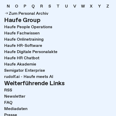
N
O
P
Q
R
S
T
U
V
W
X
Y
Z
Zum Personal Archiv
Haufe Group
Haufe People Operations
Haufe Fachwissen
Haufe Onlinetraining
Haufe HR-Software
Haufe Digitale Personalakte
Haufe HR Chatbot
Haufe Akademie
Semigator Enterprise
rudolf.ai - Haufe meets AI
Weiterführende Links
RSS
Newsletter
FAQ
Mediadaten
Presse