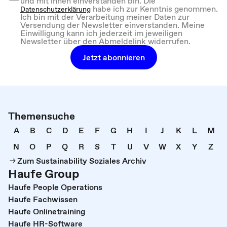
und mit ihnen einverstanden bin. Die
habe ich zur Kenntnis genommen.
Datenschutzerklärung
Ich bin mit der Verarbeitung meiner Daten zur
Versendung der Newsletter einverstanden. Meine
Einwilligung kann ich jederzeit im jeweiligen
Newsletter über den Abmeldelink widerrufen.
Jetzt abonnieren
Themensuche
A
B
C
D
E
F
G
H
I
J
K
L
M
N
O
P
Q
R
S
T
U
V
W
X
Y
Z
Zum Sustainability Soziales Archiv
Haufe Group
Haufe People Operations
Haufe Fachwissen
Haufe Onlinetraining
Haufe HR-Software