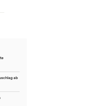
te
uschlag ab
n