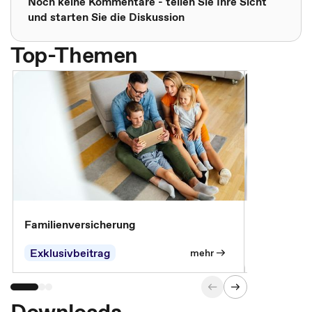
Noch keine Kommentare - teilen Sie Ihre Sicht
und starten Sie die Diskussion
Top-Themen
Familienversicherung
Arbeitsunf
Entgeltfor
Exklusivbeitrag
Exklusivb
mehr
Downloads