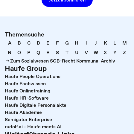
Themensuche
A
B
C
D
E
F
G
H
I
J
K
L
M
N
O
P
Q
R
S
T
U
V
W
X
Y
Z
Zum Sozialwesen SGB-Recht Kommunal Archiv
Haufe Group
Haufe People Operations
Haufe Fachwissen
Haufe Onlinetraining
Haufe HR-Software
Haufe Digitale Personalakte
Haufe Akademie
Semigator Enterprise
rudolf.ai - Haufe meets AI