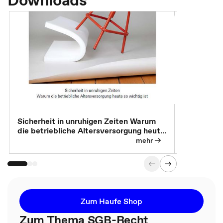
Sicherheit in unruhigen Zeiten Warum
Betrieblic
die betriebliche Altersversorgung heute
Individuali
so wichtig ist
mehr
Zum Haufe Shop
Zum Thema SGB-Recht