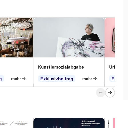
Künstlersozialabgabe
Urlaubsg
g
Exklusivbeitrag
Exklusi
mehr
mehr