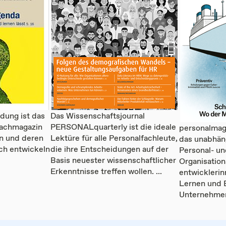
ldung ist das
Das Wissenschaftsjournal
Fachmagazin
PERSONALquarterly ist die ideale
personalmaga
en und deren
Lektüre für alle Personalfachleute,
das unabhän
ich entwickeln
die ihre Entscheidungen auf der
Personal- un
Basis neuester wissenschaftlicher
Organisation
Erkenntnisse treffen wollen. ...
entwicklerin
Lernen und 
Unternehmen