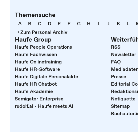
Themensuche
A
B
C
D
E
F
G
H
I
J
K
L
Zum Personal Archiv
Haufe Group
Weiterfü
Haufe People Operations
RSS
Haufe Fachwissen
Newsletter
Haufe Onlinetraining
FAQ
Haufe HR-Software
Mediadate
Haufe Digitale Personalakte
Presse
Haufe HR Chatbot
Editorial C
Haufe Akademie
Redaktionsr
Semigator Enterprise
Netiquette
rudolf.ai - Haufe meets AI
Sitemap
Buchautor:i