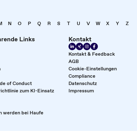
M
N
O
P
Q
R
S
T
U
V
W
X
Y
Z
hrende Links
Kontakt
Kontakt & Feedback
AGB
n
Cookie-Einstellungen
Compliance
ode of Conduct
Datenschutz
ichtlinie zum KI-Einsatz
Impressum
n werden bei Haufe