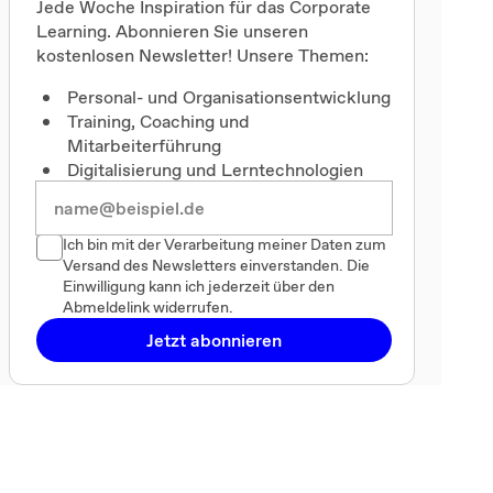
Jede Woche Inspiration für das Corporate
Learning. Abonnieren Sie unseren
kostenlosen Newsletter! Unsere Themen:
Personal- und Organisationsentwicklung
Training, Coaching und
Mitarbeiterführung
Digitalisierung und Lerntechnologien
Ich bin mit der Verarbeitung meiner Daten zum
eld
Fußball-WM im Büro:
P
Versand des Newsletters einverstanden. Die
arbeitsrechtliche Grenzen
D
Einwilligung kann ich jederzeit über den
vbeitrag
mehr
mehr
Abmeldelink widerrufen.
Jetzt abonnieren