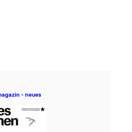
ension Gap: Wie
 für Ausgleich
können
mehr
agazin - neues